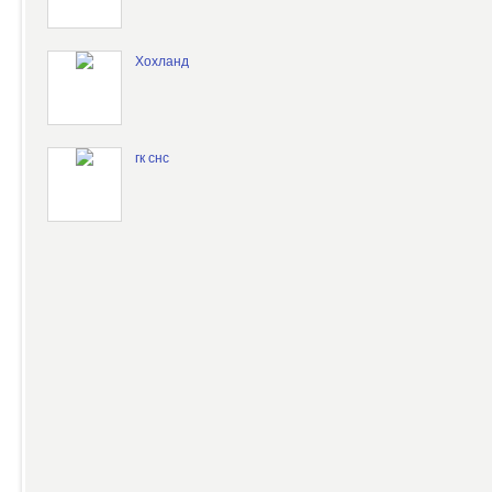
Хохланд
гк снс