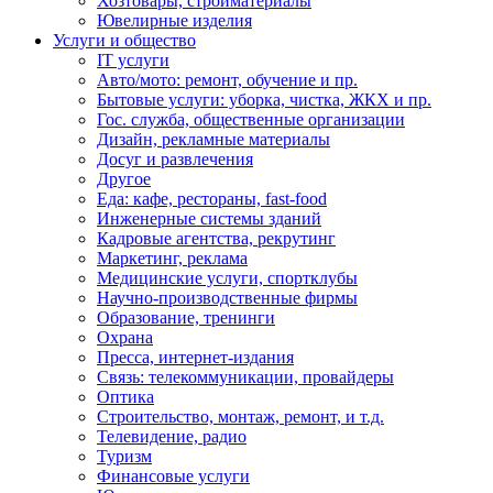
Хозтовары, стройматериалы
Ювелирные изделия
Услуги и общество
IT услуги
Авто/мото: ремонт, обучение и пр.
Бытовые услуги: уборка, чистка, ЖКХ и пр.
Гос. служба, общественные организации
Дизайн, рекламные материалы
Досуг и развлечения
Другое
Еда: кафе, рестораны, fast-food
Инженерные системы зданий
Кадровые агентства, рекрутинг
Маркетинг, реклама
Медицинские услуги, спортклубы
Научно-производственные фирмы
Образование, тренинги
Охрана
Пресса, интернет-издания
Связь: телекоммуникации, провайдеры
Оптика
Строительство, монтаж, ремонт, и т.д.
Телевидение, радио
Туризм
Финансовые услуги