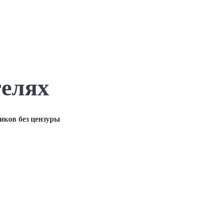
телях
иков без цензуры