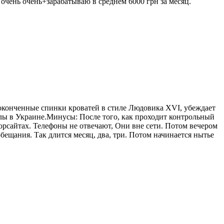
 очень очень+зарабатываю в среднем 6000 грн за месяц.
еоконченные спинки кроватей в стиле Людовика ХVI, убеждает
алы в Украине.Минусы: После того, как проходит контрольный
 Форсайтах. Телефоны не отвечают, Они вне сети. Потом вечером
бещания. Так длится месяц, два, три. Потом начинается нытье