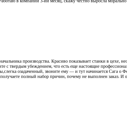
 Работаю в компании 3-ий месяц, скажу честно выросла морально
начальника производства. Красиво показывает станки в цехе, н
одите с твердым убеждением, что есть еще настоящие профессион
 вы,слегка озадаченный, звоните ему — и тут начинается Сага о
получаете полный набор причин, почему не выполнен заказ. И о