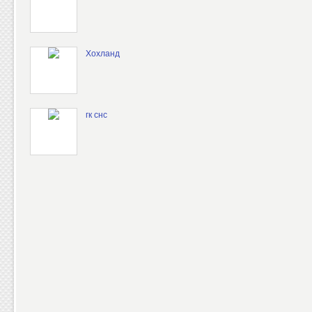
Хохланд
гк снс