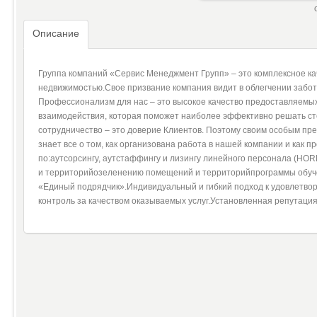
Описание
Группа компаний «Сервис Менеджмент Групп» – это комплексное ка
недвижимостью.Свое призвание компания видит в облегчении забот
Профессионализм для нас – это высокое качество предоставляемых
взаимодействия, которая поможет наиболее эффективно решать сто
сотрудничество – это доверие Клиентов. Поэтому своим особым пр
знает все о том, как организована работа в нашей компании и как
по:аутсорсингу, аутстаффингу и лизингу линейного персонала (HO
и территорийозеленению помещений и территорийпрограммы обуче
«Единый подрядчик».Индивидуальный и гибкий подход к удовлетво
контроль за качеством оказываемых услуг.Установленная репутация