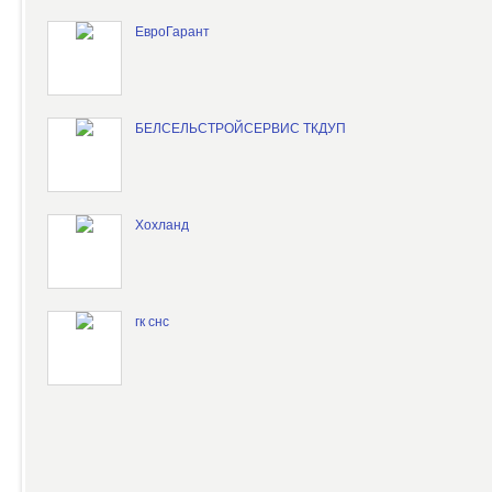
ЕвроГарант
БЕЛСЕЛЬСТРОЙСЕРВИС ТКДУП
Хохланд
гк снс