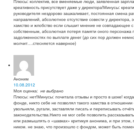
Плюсы: коллектив, все вменяемые люди, заявленная зарпл
креативность присутствует даже у директора!Минусы: креат
руководителя нездорово зашкаливает, постоянная смена ра
направлений, абсолютное отсутствие совести у директора, 
хамство и жлобство если слышит мнение не совпадающее с
собственным, абсолютная потеря памяти оного персонажа 
задолженностях по выплате денег (до сих пор должен немно
молчит….стесняется наверное)
Аноним
10.08.2012
Моя оценка:
не выбрано
Плюсы: нет!Минусы: почитала отзывы и просто в шоке! когда
фонде, никто себе не позволял такого хамства в отношении 
увольняли, ругали, заставляли писать и переписывать отчёт
законодательства.Никто не мог себе позволить рассказыват
или размышлять о «шавках» критикуя анонима, и при этом, 
ником. не знаю, что произошло с фондом, может быть поме