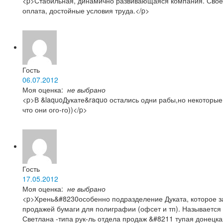
<p>Стабильная, динамично развивающаяся компания. Сво
оплата, достойные условия труда.</p>
Гость
06.07.2012
Моя оценка:
не выбрано
<p>В &laquoДукате&raquo остались одни рабы,но некоторые
что они ого-го))</p>
Гость
17.05.2012
Моя оценка:
не выбрано
<p>Хрень&#8230особенно подразделение Дуката, которое 
продажей бумаги для полиграфии (офсет и тп). Называется
Светлана -типа рук-ль отдела продаж &#8211 тупая донецка