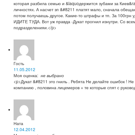
которая разбила семью и &laquoдержится зубами за Киев&ra
личностях. А насчет зп &#8211 платят мало, сначала обещ
потом получаешь другое. Какие-то штрафы и тп. За 100грн 
ИДИТЕ ТУДА. Вот уж правда -Дукат прогнил изнутри. Со все
подразделенияи.</p>
Гость
11.05.2012
Моя оценка:
не выбрано
<p>Дукат &#8211 это гниль . Ребята Не делайте ошибок ! Не 
компанию , половина лицемеров + те которые спят с руково
Ната
12.04.2012